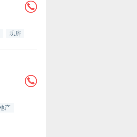
线
现房
地产