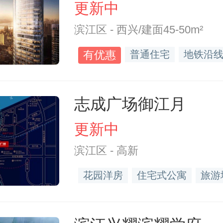
更新中
滨江区 - 西兴/建面45-50m²
有优惠
普通住宅
地铁沿
志成广场御江月
更新中
滨江区 - 高新
花园洋房
住宅式公寓
旅游