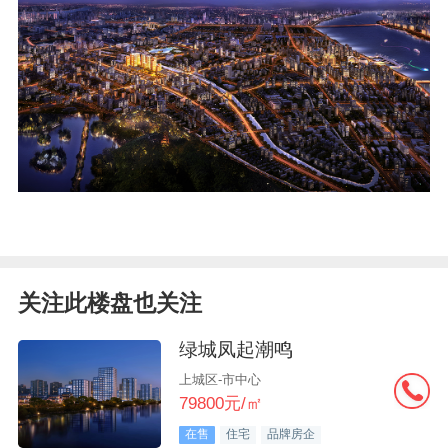
关注此楼盘也关注
绿城凤起潮鸣
上城区-市中心
79800元/㎡
在售
住宅
品牌房企